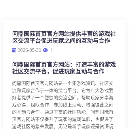
问鼎国际首页官方网站提供丰富的游戏社
区交流平台促进玩家之间的互动与合作
2026-05-30
1
问鼎国际首页官方网站：打造丰富的游戏
社区交流平台，促进玩家互动与合作
问鼎国际首页官方网站是一个集游戏资讯、社区交
流和玩家合作于一体的综合平台。它为广大游戏爱
好者提供了一个便捷的交流空间，帮助玩家分享游
戏心得、组队合作、参加线上活动，增强彼此之间
的互动与合作。通过丰富的社区功能，问鼎国际首
页官方网站不仅提升了玩家的游戏体验，也促进了
游戏社区的繁荣发展。无论是新手玩家还是资深玩