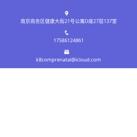
南京商务区健康大街21号公寓D座27层137室
17586124861
k8comprenatal@icloud.com
上班时间: 上午9:00 - 下午18:00
Copyright © 2026 - 版权所有
问鼎入口|问鼎在线登录 - (中国)
青岛问鼎入口咨询股份有限公司欢迎您