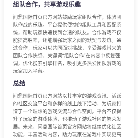
组队合作，共享游戏乐趣
问鼎国际首页官方网站鼓励玩家组队合作，体验团
队作战的乐趣。平台提供便捷的组队工具和匹配系
统，帮助玩家快速找到合适的队友。合作游戏不仅
能提高胜率，还能增强玩家之间的默契与友谊。通
过合作，玩家可以共同面对挑战，享受游戏带来的
团队合作快感。关键词“组队合作”在内容中反复强
调，优化搜索引擎排名，吸引更多热爱团队游戏的
玩家加入平台。
总结
问鼎国际首页官方网站以其丰富的游戏资讯、活跃
的社区交流平台和多样的线上线下活动，为玩家打
造了一个理想的游戏交流与合作空间。平台不仅提
升了玩家的游戏体验，也推动了游戏社区的繁荣发
展。未来，问鼎国际首页官方网站将继续优化社区
功能，丰富活动内容，助力玩家在游戏中实现更高