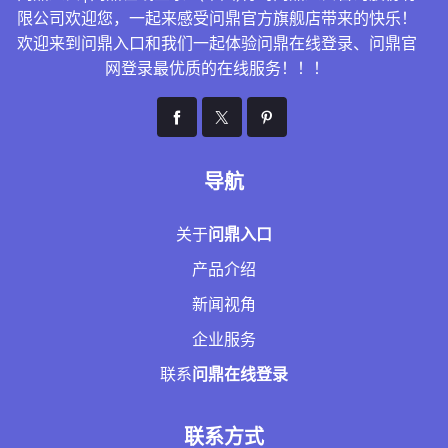
限公司欢迎您，一起来感受问鼎官方旗舰店带来的快乐！
欢迎来到问鼎入口和我们一起体验问鼎在线登录、问鼎官
网登录最优质的在线服务！！！
导航
关于
问鼎入口
产品介绍
新闻视角
企业服务
联系
问鼎在线登录
联系方式